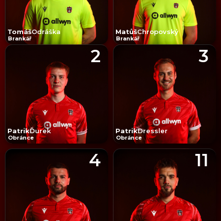
Tomáš
Odráška
Matůš
Chropovský
Brankář
Brankář
2
3
Patrik
Ďurek
Patrik
Dressler
Obránce
Obránce
4
11