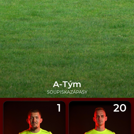
A-Tým
SOUPISKA
ZÁPASY
1
20