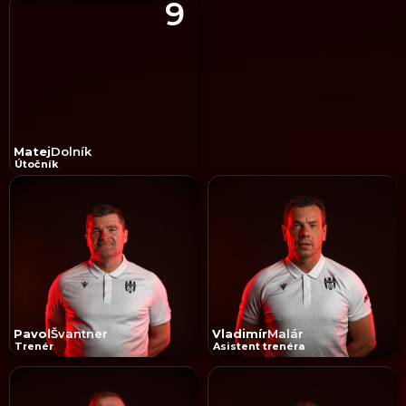
9
Matej
Dolník
Útočník
Pavol
Švantner
Vladimír
Malár
Trenér
Asistent trenéra