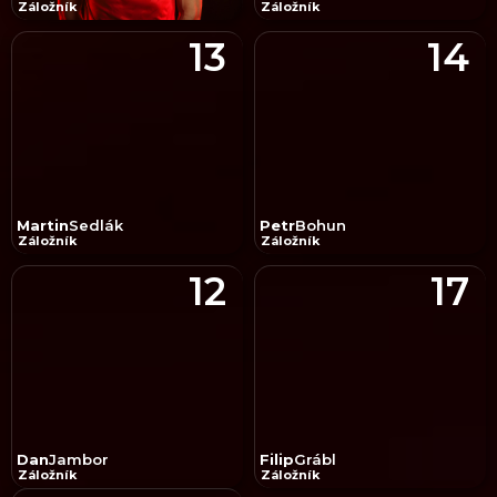
Záložník
Záložník
13
14
Martin
Sedlák
Petr
Bohun
Záložník
Záložník
12
17
Dan
Jambor
Filip
Grábl
Záložník
Záložník