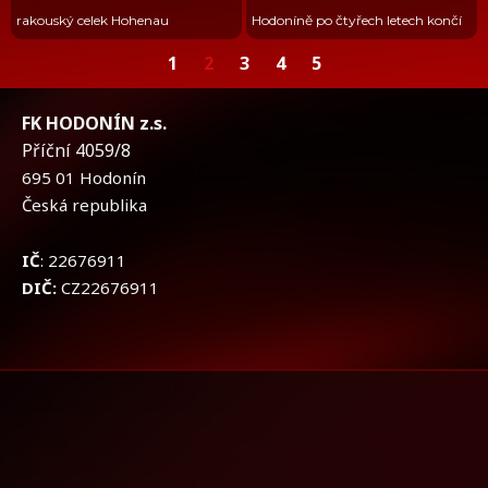
rakouský celek Hohenau
Hodoníně po čtyřech letech končí
1
2
3
4
5
FK HODONÍN z.s.
Příční 4059/8
695 01 Hodonín
Česká republika
IČ
: 22676911
DIČ:
CZ22676911