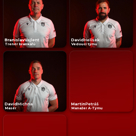
Branislav
Vajlent
David
Helísek
Trenér brankářů
Vedoucí týmu
David
Michna
Martin
Petráš
Masér
Manažer A-Týmu