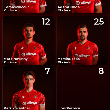
Tomáš
Vincour
Adam
Dunda
Obránce
Obránce
12
25
Matěj
Novotný
Martin
Nečas
Obránce
Obránce
7
8
Patrik
Švantner
Libor
Pernica