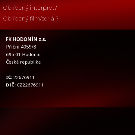
Oblíbený interpret?
Oblíbený film/seriál?
FK HODONÍN z.s.
Příční 4059/8
695 01 Hodonín
Česká republika
IČ
: 22676911
DIČ:
CZ22676911