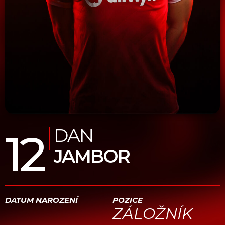
|
DAN
12
JAMBOR
DATUM NAROZENÍ
POZICE
ZÁLOŽNÍK