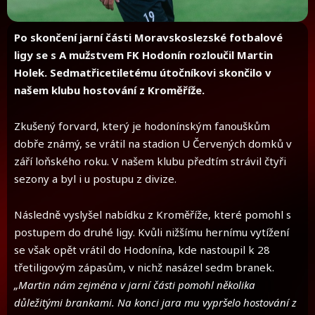
Po skončení jarní části Moravskoslezské fotbalové
ligy se s A mužstvem FK Hodonín rozloučil Martin
Holek. Sedmatřicetiletému útočníkovi skončilo v
našem klubu hostování z Kroměříže.
Zkušený forvard, který je hodonínským fanouškům
dobře známý, se vrátil na stadion U Červených domků v
září loňského roku. V našem klubu předtím strávil čtyři
sezony a byl i u postupu z divize.
Následně vyslyšel nabídku z Kroměříže, které pomohl s
postupem do druhé ligy. Kvůli nižšímu hernímu vytížení
se však opět vrátil do Hodonína, kde nastoupil k 28
třetiligovým zápasům, v nichž nasázel sedm branek.
„Martin nám zejména v jarní části pomohl několika
důležitými brankami. Na konci jara mu vypršelo hostování z