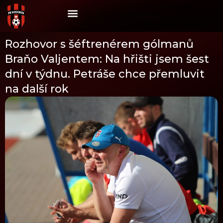
Skip
to
content
Rozhovor s šéftrenérem gólmanů
Braňo Valjentem: Na hřišti jsem šest
dní v týdnu. Petráše chce přemluvit
na další rok