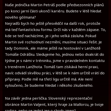
Naše jednička Martin Petráš podle předsezonních plánů
po konci jarní části ukončí kariéru. Budete v létě hledat
nového gólmana?
Nejradši bych ho ještě přesvědčil na další rok, protože
má teď fantastickou formu. Drží nás v každém zápase. To,
kde se teď nacházíme, je i jeho velká zásluha. Pokud
Martin své rozhodnutí nezmění, musíme situaci řešit. Je
tady Dominik, ale máme ještě na hostování v Lanžhotě
Tomáše Odrášku. Sledujeme ho, jednou nebo dvakrát do
týdne je s námi v tréninku, jsme v pravidelném kontaktu
s trenérem Lanžhota. Tomáš tam získává herní praxi,
navíc odvádí skvělou práci, v létě se k nám určitě vrátí do
přípravy. Podle mě na třetí ligu určitě má. Ale není
vyloučeno, že budeme hledat i někoho zkušeného.
Na závěr jedna perlička. Slovenský reprezentační
obránce Martin Valjent, který hraje za Mallorcu, je tvoje
rodina, nebo se jedná jen o shodu jmen?