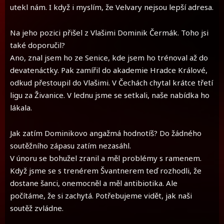
utekl nám. I když i myslím, že Velvary nejsou lepší adresa.
Na jeho pozici přišel z Vlašimi Dominik Čermák. Toho jsi
také doporučil?
Ano, znal jsem ho ze Senice, kde jsem ho trénoval až do
devatenáctky. Pak zamířil do akademie Hradce Králové,
odkud přestoupil do Vlašimi. V Čechách chytal krátce třetí
ligu za Živanice. V lednu jsme se setkali, naše nabídka ho
lákala.
Jak zatím Dominikovo angažmá hodnotíš? Do žádného
soutěžního zápasu zatím nezasáhl.
V únoru se bohužel zranil a měl problémy s ramenem.
Když jsme se s trenérem Švantnerem teď rozhodli, že
dostane šanci, onemocněl a měl antibiotika. Ale
počítáme, že si zachytá. Potřebujeme vidět, jak naši
soutěž zvládne.