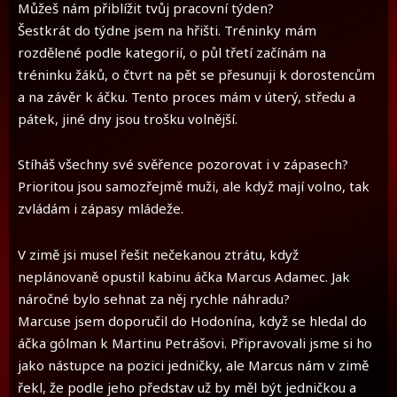
Můžeš nám přiblížit tvůj pracovní týden?
Šestkrát do týdne jsem na hřišti. Tréninky mám
rozdělené podle kategorií, o půl třetí začínám na
tréninku žáků, o čtvrt na pět se přesunuji k dorostencům
a na závěr k áčku. Tento proces mám v úterý, středu a
pátek, jiné dny jsou trošku volnější.
Stíháš všechny své svěřence pozorovat i v zápasech?
Prioritou jsou samozřejmě muži, ale když mají volno, tak
zvládám i zápasy mládeže.
V zimě jsi musel řešit nečekanou ztrátu, když
neplánovaně opustil kabinu áčka Marcus Adamec. Jak
náročné bylo sehnat za něj rychle náhradu?
Marcuse jsem doporučil do Hodonína, když se hledal do
áčka gólman k Martinu Petrášovi. Připravovali jsme si ho
jako nástupce na pozici jedničky, ale Marcus nám v zimě
řekl, že podle jeho představ už by měl být jedničkou a