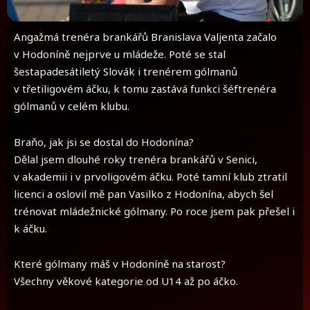
Angažmá trenéra brankářů Branislava Valjenta začalo
v Hodoníně nejprve u mládeže. Poté se stal
šestapadesátiletý Slovák i trenérem gólmanů
v třetiligovém áčku, k tomu zastává funkci šéftrenéra
gólmanů v celém klubu.
Braňo, jak jsi se dostal do Hodonína?
Dělal jsem dlouhé roky trenéra brankářů v Senici,
v akademii i v prvoligovém áčku. Poté tamní klub ztratil
licenci a oslovil mě pan Vasilko z Hodonína, abych šel
trénovat mládežnické gólmany. Po roce jsem pak přešel i
k áčku.
Které gólmany máš v Hodoníně na starost?
Všechny věkové kategorie od U14 až po áčko.