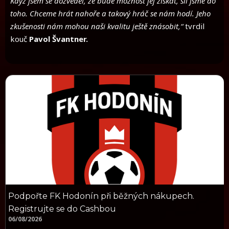
Když jsem se dozvěděl, že bude možnost jej získat, šli jsme do
toho. Chceme hrát nahoře a takový hráč se nám hodí. Jeho
zkušenosti nám mohou naši kvalitu ještě znásobit,“
tvrdil
kouč
Pavol Švantner.
Podpořte FK Hodonín při běžných nákupech.
Registrujte se do Cashbou
06/08/2026