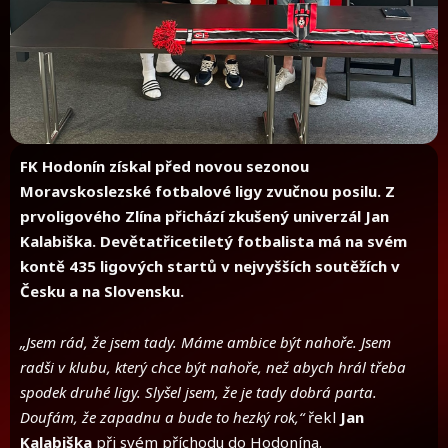
FK Hodonín získal před novou sezonou
Moravskoslezské fotbalové ligy zvučnou posilu. Z
prvoligového Zlína přichází zkušený univerzál Jan
Kalabiška. Devětatřicetiletý fotbalista má na svém
kontě 435 ligových startů v nejvyšších soutěžích v
Česku a na Slovensku.
„Jsem rád, že jsem tady. Máme ambice být nahoře. Jsem
radši v klubu, který chce být nahoře, než abych hrál třeba
spodek druhé ligy. Slyšel jsem, že je tady dobrá parta.
Doufám, že zapadnu a bude to hezký rok,“
řekl
Jan
Kalabiška
při svém příchodu do Hodonína.