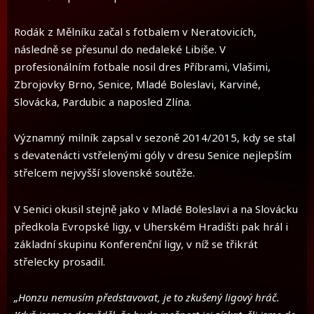
Rodák z Mělníku začal s fotbalem v Neratovicích,
následně se přesunul do nedaleké Libiše. V
profesionálním fotbale nosil dres Příbrami, Vlašimi,
Zbrojovky Brno, Senice, Mladé Boleslavi, Karviné,
Slovácka, Pardubic a naposled Zlína.
Významný milník zapsal v sezoně 2014/2015, kdy se stal
s devatenácti vstřelenými góly v dresu Senice nejlepším
střelcem nejvyšší slovenské soutěže.
V Senici okusil stejně jako v Mladé Boleslavi a na Slovácku
předkola Evropské ligy, v Uherském Hradišti pak hrál i
základní skupinu Konferenční ligy, v níž se třikrát
střelecky prosadil.
„Honzu nemusím představovat, je to zkušený ligový hráč.