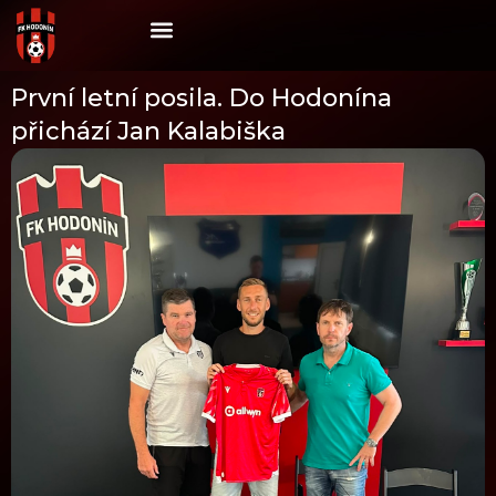
Skip
to
content
První letní posila. Do Hodonína
přichází Jan Kalabiška