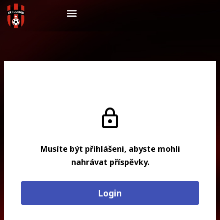
Skip
to
content
Přihlášení
Musíte být přihlášeni, abyste mohli
nahrávat příspěvky.
Login