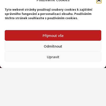
Tyto webové stránky používají soubory cookies k zajištění
správného fungování a personalizaci obsahu. Používáním
těchto stránek souhlasíte s používáním cookies.
Přijmout vše
Odmítnout
Upravit
FK HODONÍN z.s.
Příční 4059/8
695 01 Hodonín
Česká republika
IČ
: 22676911
DIČ:
CZ22676911