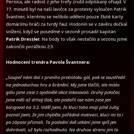
Pernica, ale radost z jeho trefy zrušil odpískaný ofsajd. V
77. minutě byl na naší lavičce za protesty vyloučen Patrik
Švantner, kterému se nelíbilo udělení pouze žluté karty
domácímu hráči za tvrdý faul. Hodonín se v závěru dočkal
snížení, když se posedmé v sezoně prosadil kapitán
Patrik Dressler.
Na body to však nestačilo a sezonu jsme
zakončili porážkou 2:3.
Hodnocení trenéra Pavola Švantnera:
„Soupeř nám dal z prvního protiútoku gól, pak se soustředil
na jednoduchou hru a bránění. My jsme tlačili, ale místo
gólu jsme zase z ojedinělé akce inkasovali. Druhý poločas
jsme měli až drtivý tlak, ale podařil ose nám zase jen
korigovat na 3:2. Viděl jsem, že kluci toho mají plné zuby,
poznal jsem, že jim chyběla pořádná motivaci, kluci mi to i
po zápase přiznali. Ta poslední dvě utkání jsme spíš jen
dohrávali, už bylo rozhodnuto. Na druhou stranu jim to