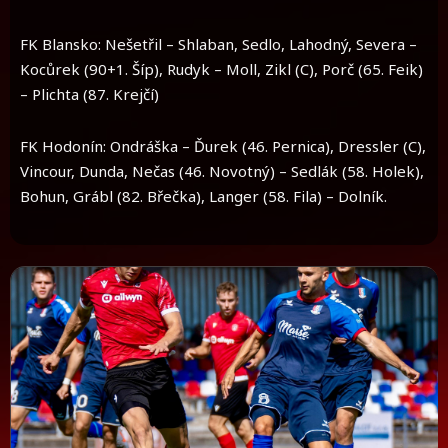
FK Blansko: Nešetřil – Shlaban, Sedlo, Lahodný, Severa –
Kocůrek (90+1. Šíp), Rudyk – Moll, Zikl (C), Porč (65. Feik)
– Plichta (87. Krejčí)
FK Hodonín: Ondráška – Ďurek (46. Pernica), Dressler (C),
Vincour, Dunda, Nečas (46. Novotný) – Sedlák (58. Holek),
Bohun, Grábl (82. Břečka), Langer (58. Fila) – Dolník.