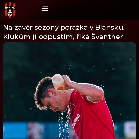
Skip
to
content
Na závěr sezony porážka v Blansku.
Klukům ji odpustím, říká Švantner