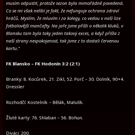
musím odpustit, protože sezon byla mimořádně povedená.
Co se mi však nelíbí je fakt, že nefunguje ochrana zdraví
hráčů. Myslím, že mluvím i za kolegy, co vedou v naší lize
fotbalovější mančafty. Na jaře jsme přišli o několik kluků, v
Blansku tam byla taky jeden takový exces, a když přišla z
naší strany nespokojenost, tak jsme z to dostali červenou
kartu.“
FK Blansko – FK Hodonín 3:2 (2:1)
Branky: 8. Kocůrek, 21. Zikl, 52. Porč – 30. Dolník, 90+4.
Dressler
Rozhodčí: Kostelník – Bělák, Matulík.
Žluté karty: 76. Shlaban – 56. Bohun.
Diváci: 200.