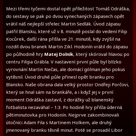
Mezi třemi tyčemi dostal opět příležitost Tomáš Odráška,
do sestavy se pak po dvou vynechaných zápasech opět
vrátil náš nejlepší střelec Martin Sedlák. Úvod zápasu
patřil Blansku, které už v 8. minutě poslal do vedení Filip
Kocůrek, další rána přišla ve 21. minutě, kdy zvýšil na
rozdíl dvou branek Martin Zikl. Hodonín vrátil do zápasu
po půlhodině hry
Matej Dolník
, který skóroval hlavou po
centru Filipa Grábla. V nastavení první půle byl blízko
vyrovnání Martin Nečas, ale domácí gólman jeho pokus
vytěsnil. Úvod druhé půle přinesl opět branku pro
Blansko. Naše obrana dala velký prostor Ondřeji Porčovi,
který se hnal sám na brankáře, a i když jej v první
moment Odráška zastavil, z dorážky už blanenský
fotbalista nezaváhal – 1:3. Po hodině hry přišla úderná
pětiminutovka pro Hodonín. Nejprve zakombinovali
útočníci Adam Fila s Martinem Holkem, ale druhý
jmenovaný branku těsně minut. Poté se prosadil Libor