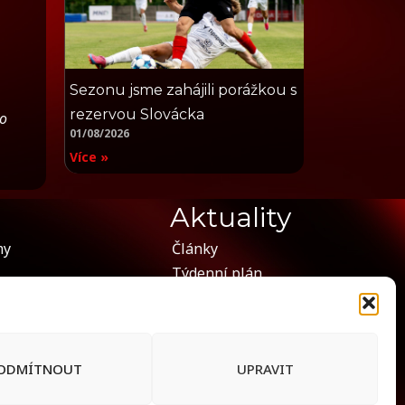
Sezonu jsme zahájili porážkou s
rezervou Slovácka
bo
01/08/2026
Více »
Aktuality
my
Články
Týdenní plán
Kontakt
Galerie
ODMÍTNOUT
UPRAVIT