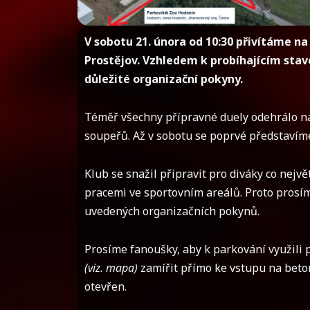
V sobotu 21. února od 10:30 přivítáme 
Prostějov. Vzhledem k probíhajícím sta
důležité organizační pokyny.
Téměř všechny přípravné duely odehrálo na
soupeřů. Až v sobotu se poprvé představím
Klub se snažil připravit pro diváky co nejv
pracemi ve sportovním areálů. Proto prosím
uvedených organizačních pokynů.
Prosíme fanoušky, aby k parkování využili
(viz. mapa)
zamířit přímo ke vstupu na beton
otevřen.