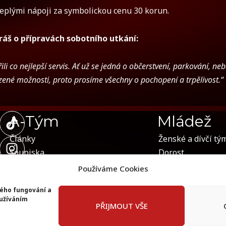
teplými nápoji za symbolickou cenu 30 korun.
áš o přípravách sobotního utkání:
li co nejlepší servis. Ať už se jedná o občerstvení, parkování, ne
ené možnosti, proto prosíme všechny o pochopení a trpělivost.“
T
I
F
A-Tým
Mládež
i
n
a
Články
k
s
c
Ženské a dívčí tý
t
t
e
Soupiska
Dorost
o
a
b
Program
Žáci
Používáme Cookies
k
g
o
Přípravky
r
o
ného fungování a
oužíváním
a
k
PŘIJMOUT VŠE
m
-