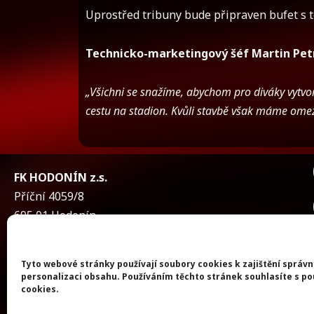
Uprostřed tribuny bude připraven bufet s 
Technicko-marketingový šéf Martin Petr
„Všichni se snažíme, abychom pro diváky vytvoři
cestu na stadion. Kvůli stavbě však máme omez
FK HODONÍN z.s.
Příční 4059/8
695 01 Hodonín
Česká republika
Tyto webové stránky používají soubory cookies k zajištění správ
IČ
: 22676911
personalizaci obsahu. Používáním těchto stránek souhlasíte s p
cookies.
DIČ:
CZ22676911