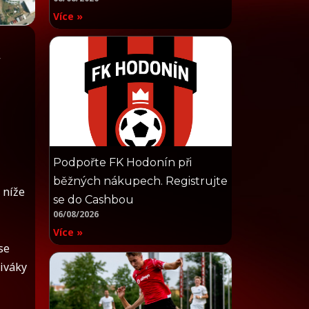
Více »
Podpořte FK Hodonín při
i
běžných nákupech. Registrujte
 níže
se do Cashbou
06/08/2026
Více »
se
diváky