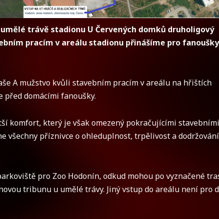
na umělé trávě stadionu U Červených domků druholigový
vebním pracím v areálu stadionu přinášíme pro fanoušky
še A mužstvo kvůli stavebním pracím v areálu na hřištích
e před domácími fanoušky.
ětší komfort, který je však omezený pokračujícími stavebním
e všechny příznivce o ohleduplnost, trpělivost a dodržování
 parkoviště pro Zoo Hodonín, odkud mohou po vyznačené tra
ovou tribunu u umělé trávy. Jiný vstup do areálu není pro 