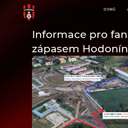
Skip
DOMŮ
to
content
Informace pro fa
zápasem Hodonína