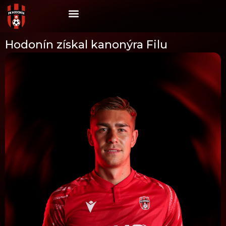
Skip
to
content
Hodonín získal kanonýra Filu