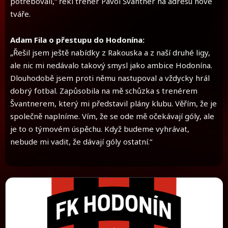
potřebovali,“ řekl trenér Pavol Švantner na adresu nové
tváře.
Adam Fila o přestupu do Hodonína:
„Řešil jsem ještě nabídky z Rakouska a z naší druhé ligy,
ale nic mi nedávalo takový smysl jako ambice Hodonína.
Dlouhodobě jsem proti němu nastupoval a vždycky hrál
dobrý fotbal. Zapůsobila na mě schůzka s trenérem
Švantnerem, který mi představil plány klubu. Věřím, že je
společně naplníme. Vím, že se ode mě očekávají góly, ale
je to o týmovém úspěchu. Když budeme vyhrávat,
nebude mi vadit, že dávají góly ostatní.“