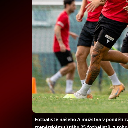
Fotbalisté našeho A mužstva v pondělí zah
trenérskému štábu 25 fotbalistů, z toho