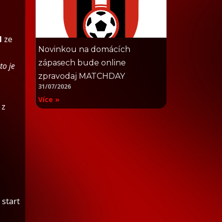
l
ze
Novinkou na domácích
zápasech bude online
to je
zpravodaj MATCHDAY
31/07/2026
Více »
z
 start