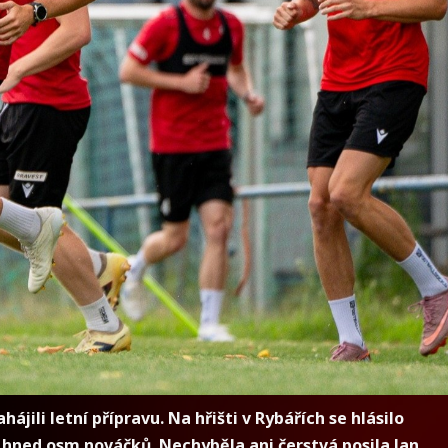
ájili letní přípravu. Na hřišti v Rybářích se hlásilo
 hned osm nováčků. Nechyběla ani čerstvá posila Jan