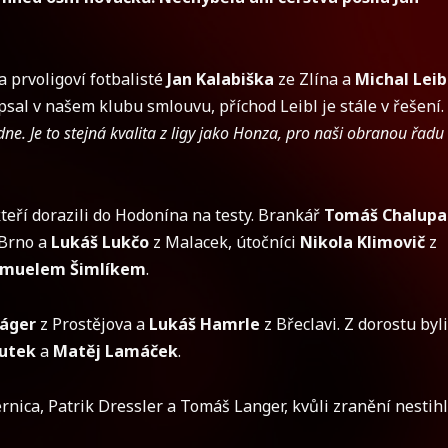
a prvoligoví fotbalisté
Jan Kalabiška
ze Zlína a
Michal Leib
al v našem klubu smlouvu, příchod Leibl je stále v řešení.
. Je to stejná kvalita z ligy jako Honza, pro naši obranou řadu 
kteří dorazili do Hodonína na testy. Brankář
Tomáš Chalupa
 Brno a
Lukáš Lukčo
z Malacek, útočníci
Nikola Klimovič
z
muelem Šimlíkem
.
Jáger
z Prostějova a
Lukáš Hamrle
z Břeclavi. Z dorostu byli
utek
a
Matěj Lamáček
.
nica, Patrik Dressler a Tomáš Langer, kvůli zranění nestihl