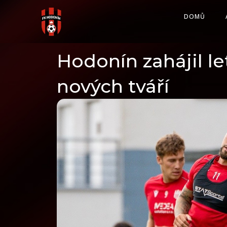
Skip
DOMŮ
to
content
Hodonín zahájil le
nových tváří