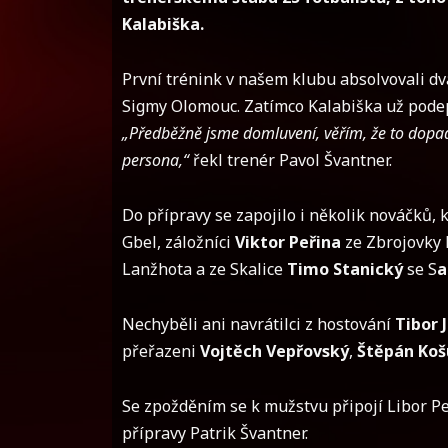
Kalabiška.
První trénink v našem klubu absolvovali dv
Sigmy Olomouc. Zatímco Kalabiška už podeps
„Předběžně jsme domluvení, věřím, že to dopadne
persona,“
řekl trenér Pavol Švantner.
Do přípravy se zapojilo i několik nováčků, 
Gbel, záložníci
Viktor Peřina
ze Zbrojovky
Lanžhota a ze Skalice
Timo Stanický
se S
a
Nechyběli ani navrátilci z hostování
Tibor 
přeřazeni
Vojtěch Vepřovský
,
Štěpán Koš
Se zpožděním se k mužstvu připojí Libor Per
přípravy Patrik Švantner.