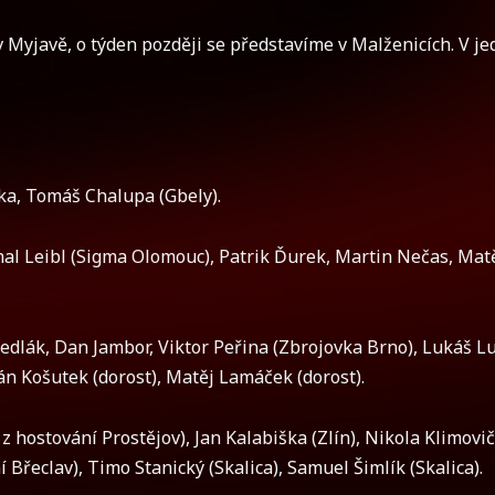
v Myjavě, o týden později se představíme v Malženicích. V j
a, Tomáš Chalupa (Gbely).
l Leibl (Sigma Olomouc), Patrik Ďurek, Martin Nečas, Mat
Sedlák, Dan Jambor, Viktor Peřina (Zbrojovka Brno), Lukáš L
án Košutek (dorost), Matěj Lamáček (dorost).
z hostování Prostějov), Jan Kalabiška (Zlín), Nikola Klimovič
Břeclav), Timo Stanický (Skalica), Samuel Šimlík (Skalica).