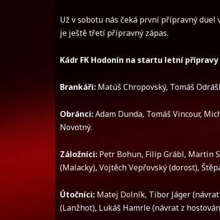
Už v sobotu nás čeká první přípravný duel 
je ještě třetí přípravný zápas.
Kádr FK Hodonín na startu letní přípravy
Brankáři:
Matúš Chropovský, Tomáš Odrášk
Obránci:
Adam Dunda, Tomáš Vincour, Micha
Novotný.
Záložníci:
Petr Bohun, Filip Grábl, Martin 
(Malacky), Vojtěch Vepřovský (dorost), Štěp
Útočníci:
Matej Dolník, Tibor Jáger (návrat 
(Lanžhot), Lukáš Hamrle (návrat z hostování 