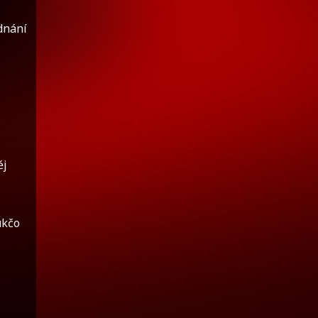
ednání
ěj
ukčo