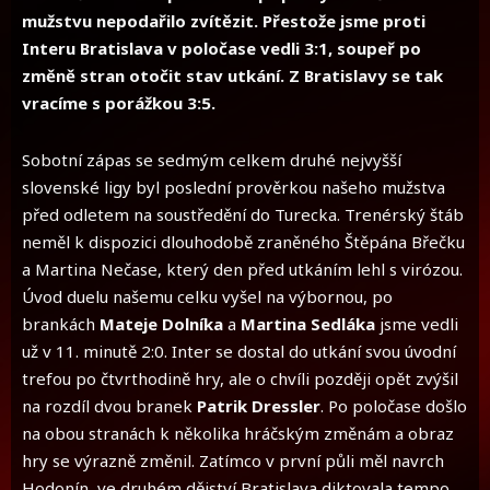
mužstvu nepodařilo zvítězit. Přestože jsme proti
Interu Bratislava v poločase vedli 3:1, soupeř po
změně stran otočit stav utkání. Z Bratislavy se tak
vracíme s porážkou 3:5.
Sobotní zápas se sedmým celkem druhé nejvyšší
slovenské ligy byl poslední prověrkou našeho mužstva
před odletem na soustředění do Turecka. Trenérský štáb
neměl k dispozici dlouhodobě zraněného Štěpána Břečku
a Martina Nečase, který den před utkáním lehl s virózou.
Úvod duelu našemu celku vyšel na výbornou, po
brankách
Mateje Dolníka
a
Martina Sedláka
jsme vedli
už v 11. minutě 2:0. Inter se dostal do utkání svou úvodní
trefou po čtvrthodině hry, ale o chvíli později opět zvýšil
na rozdíl dvou branek
Patrik Dressler
. Po poločase došlo
na obou stranách k několika hráčským změnám a obraz
hry se výrazně změnil. Zatímco v první půli měl navrch
Hodonín, ve druhém dějství Bratislava diktovala tempo