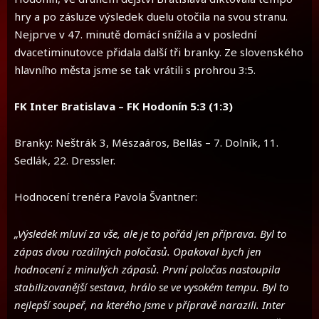
hry a po zásluze výsledek duelu otočila na svou stranu.
Nejprve v 47. minutě domácí snížila a v poslední
dvacetiminutovce přidala další tři branky. Ze slovenského
hlavního města jsme se tak vrátili s prohrou 3:5.
FK Inter Bratislava – FK Hodonín 5:3 (1:3)
Branky: Neštrák 3, Mészaáros, Bellás – 7. Dolník, 11.
Sedlák, 22. Dressler.
Hodnocení trenéra Pavola Švantner:
„Výsledek mluví za vše, ale je to pořád jen příprava. Byl to
zápas dvou rozdílných poločasů. Opakoval bych jen
hodnocení z minulých zápasů. První poločas nastoupila
stabilizovanější sestava, hrálo se ve vysokém tempu. Byl to
nejlepší soupeř, na kterého jsme v přípravě narazili. Inter