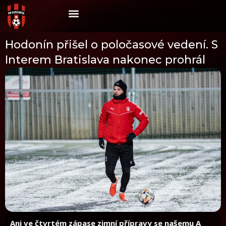
Skip
to
content
Hodonín přišel o poločasové vedení. S
Interem Bratislava nakonec prohrál
Ani ve čtvrtém zápase zimní přípravy se našemu A