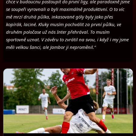
chce v budoucnu postoupit do první ligy, ale paradoxně jsme
se soupeři vyrovnali a byli maximálně produktivní. O to víc
mě mrzí druhá půlka, inkasované góly byly jako přes
kopírák, laciné. Kluky musím pochválit za první půlku, ve
druhém poločase už nás Inter přehrával. To musím
sportovně uznat. V závěru to zvrátil na svou, i když i my jsme
měli velkou šanci, ale Jambor ji neproměnil.“