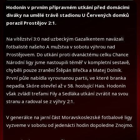
Hodonín v prvním přípravném utkání před domácími
diváky na umělé trávě stadionu U Červených domků
porazil Prostějov 2:1.
Na vítězství 3:0 nad uzbeckým Gazalkentem navázali
fotbalisté našeho A mužstva v sobotu výhrou nad
Prostějovem. Do utkání proti dvanáctému celku Chance
Národní ligy jsme nastoupili téměř v kompletní sestavě,
chyběli pouze zranění Štěpán Břečka a Matej Dolník.
První půle nabídla vyrovnanou partii, ve které branka
nepadla. Skóre otevřel až v 58. hostující Hais. Hodonín
však zvládl trefami Fily a Sedláka utkání zvrátit na svou
stranu a radoval se z výhry 2:1.
V generálce na jarní část Moravskoslezské fotbalové ligy
vyzveme v sobotu od jedenácti hodin dopoledne Znojmo.