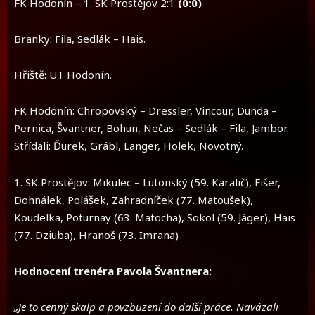
FK Hodonín – 1. SK Prostějov 2:1
(0:0)
Branky: Fila, Sedlák – Hais.
Hřiště: UT Hodonín.
FK Hodonín: Chropovský – Dressler, Vincour, Dunda –
Pernica, Švantner, Bohun, Nečas – Sedlák – Fila, Jambor.
Střídali: Ďurek, Grábl, Langer, Holek, Novotný.
1. SK Prostějov: Mikulec – Lutonský (59. Karalič), Fišer,
Dohnálek, Polášek, Zahradníček (77. Matoušek),
Koudelka, Poturnay (63. Matocha), Sokol (59. Jáger), Hais
(77. Dziuba), Hranoš (73. Imrana)
Hodnocení trenéra Pavola Švantnera:
„Je to cenný skalp a povzbuzení do další práce. Navázali