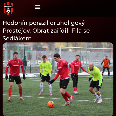
Skip
to
content
Hodonín porazil druholigový
Prostějov. Obrat zařídili Fila se
Sedlákem