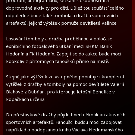
program, autogramiádu, setkání s osobnostmi a
doprovodné aktivity pro děti. Důležitou součástí celého
odpoledne bude také tombola a dražba sportovních
artefaktů, jejichž výtěžek pomůže devítileté Valince.
Losování tomboly a dražba proběhnou v poločase
exhibičního fotbalového utkání mezi SHKM Baník
Hodonín a FK Hodonín. Zapojit se do aukce bude moci
kdokoliv z přítomných fanoušků přímo na místě.
Stejně jako výtěžek ze vstupného poputuje i kompletní
výtěžek z dražby a tomboly na pomoc devítileté Valerii
Blahové z Dubňan, pro kterou je letošní Benefice v
kopačkách určena.
Do přestávkové dražby půjde hned několik atraktivních
sportovních artefaktů. Fanoušci budou moci zabojovat
například o podepsanou knihu Václava Nedomanského