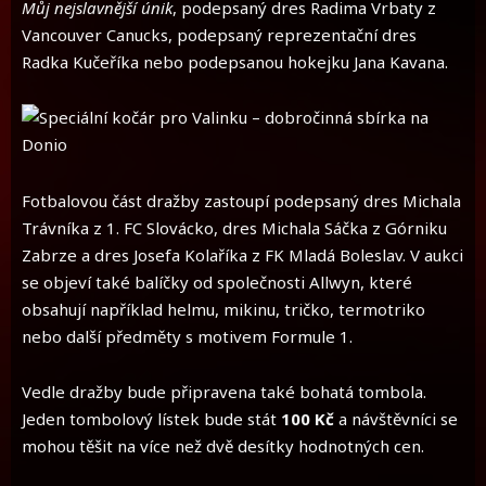
Můj nejslavnější únik
, podepsaný dres Radima Vrbaty z
Vancouver Canucks, podepsaný reprezentační dres
Radka Kučeříka nebo podepsanou hokejku Jana Kavana.
Fotbalovou část dražby zastoupí podepsaný dres Michala
Trávníka z 1. FC Slovácko, dres Michala Sáčka z Górniku
Zabrze a dres Josefa Kolaříka z FK Mladá Boleslav. V aukci
se objeví také balíčky od společnosti Allwyn, které
obsahují například helmu, mikinu, tričko, termotriko
nebo další předměty s motivem Formule 1.
Vedle dražby bude připravena také bohatá tombola.
Jeden tombolový lístek bude stát
100 Kč
a návštěvníci se
mohou těšit na více než dvě desítky hodnotných cen.