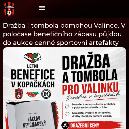
Skip
to
content
Dražba i tombola pomohou Valince. V
poločase benefičního zápasu půjdou
do aukce cenné sportovní artefakty