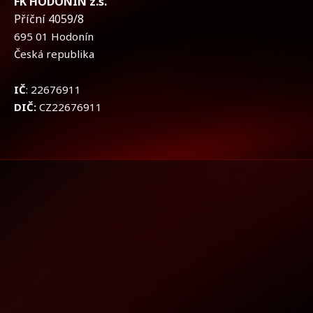
FK HODONÍN z.s.
Příční 4059/8
695 01 Hodonín
Česká republika
IČ
: 22676911
DIČ:
CZ22676911