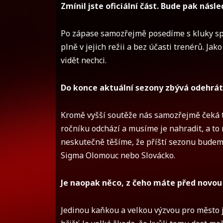
Zmínil jste oficiální část. Bude pak násl
Po zápase samozřejmě posedíme s kluky spo
plně v jejich režii a bez účasti trenérů. Ja
vidět nechci.
Do konce aktuální sezony zbývá odehrát p
Kromě vyšší soutěže nás samozřejmě čeká 
ročníku odchází a musíme je nahradit, a to n
neskutečně těšíme, že příští sezonu budem
Sigma Olomouc nebo Slovácko.
Je naopak něco, z čeho máte před novo
Jedinou kaňkou a velkou výzvou pro město 