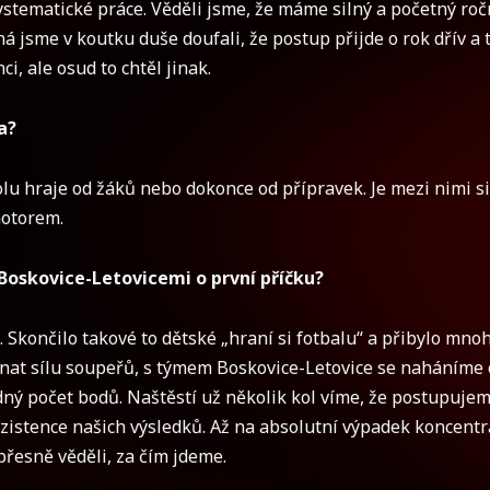
stematické práce. Věděli jsme, že máme silný a početný roč
jsme v koutku duše doufali, že postup přijde o rok dřív a t
ci, ale osud to chtěl jinak.
a?
lu hraje od žáků nebo dokonce od přípravek. Je mezi nimi s
motorem.
 Boskovice-Letovicemi o první příčku?
Skončilo takové to dětské „hraní si fotbalu“ a přibylo mn
znat sílu soupeřů, s týmem Boskovice-Letovice se naháníme 
ý počet bodů. Naštěstí už několik kol víme, že postupuje
nzistence našich výsledků. Až na absolutní výpadek koncentr
řesně věděli, za čím jdeme.