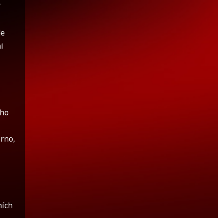
?
de
i
ého
rno,
ních