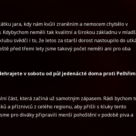
čátku jara, kdy nám kvůli zraněním a nemocem chybělo v
. Kdybychom neměli tak kvalitní a širokou základnu v mlad
klubu svědčí i to, že letos za starší dorost nastoupilo do utk
eště před třemi lety jsme takový počet neměli ani pro oba
dehrajete v sobotu od půl jedenácté doma proti Pelhřim
ální část, která začíná už samotným zápasem. Rádi bychom 
šků a příznivců z celého regionu, aby přišli s kluky tento
jsme pro diváky připravili menší pohoštění v podobě piva a