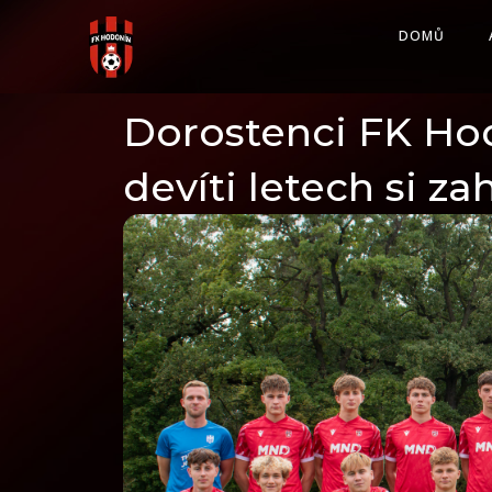
Skip
DOMŮ
to
content
Dorostenci FK Hod
devíti letech si za