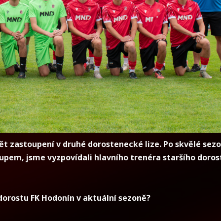
ět zastoupení v druhé dorostenecké lize. Po skvělé sez
upem, jsme vyzpovídali hlavního trenéra staršího doros
dorostu FK Hodonín v aktuální sezoně?