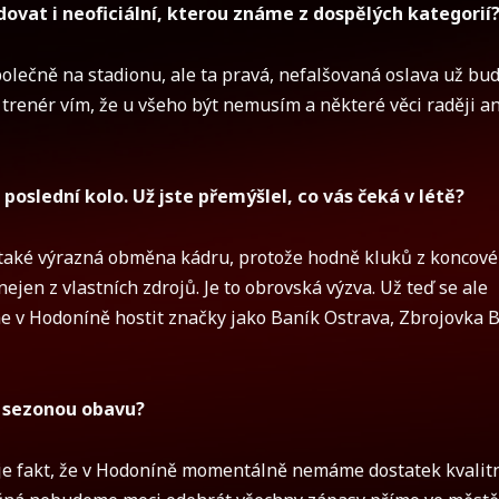
edovat i neoficiální, kterou známe z dospělých kategorií
lečně na stadionu, ale ta pravá, nefalšovaná oslava už bu
ko trenér vím, že u všeho být nemusím a některé věci raději an
oslední kolo. Už jste přemýšlel, co vás čeká v létě?
také výrazná obměna kádru, protože hodně kluků z koncov
ejen z vlastních zdrojů. Je to obrovská výzva. Už teď se ale
e v Hodoníně hostit značky jako Baník Ostrava, Zbrojovka B
u sezonou obavu?
je fakt, že v Hodoníně momentálně nemáme dostatek kvalit