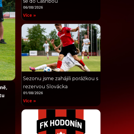
se do Cashbou
06/08/2026
Více »
Sezonu jsme zahájili porážkou s
rezervou Slovácka
oně,
01/08/2026
tu
Více »