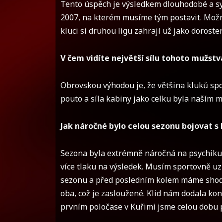
Tento úspěch je výsledkem dlouhodobé a sy
2007, na kterém musíme tým postavit. Možná 
kluci si druhou ligu zahrají už jako dorosten
V čem vidíte největší sílu tohoto mužstv
Obrovskou výhodou je, že většina kluků spo
pouto a síla kabiny jako celku byla naším 
Jak náročné bylo celou sezonu bojovat s
Sezona byla extrémně náročná na psychiku. 
více tlaku na výsledek. Musím sportovně u
sezonu a před posledním kolem máme shodn
oba, což je zasloužené. Klid nám dodala ko
prvním poločase v Kuřimi jsme celou dobu p