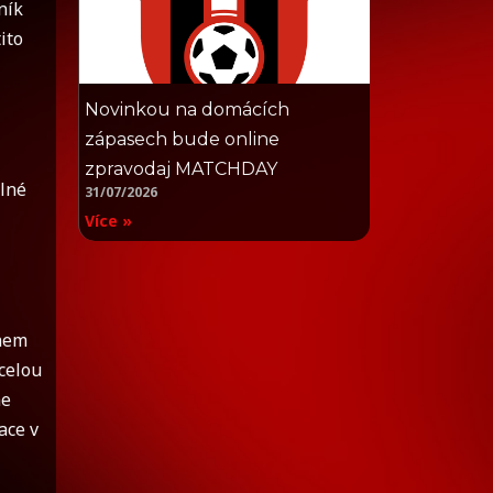
ník
ito
Novinkou na domácích
zápasech bude online
zpravodaj MATCHDAY
ilné
31/07/2026
Více »
ohem
celou
me
ace v