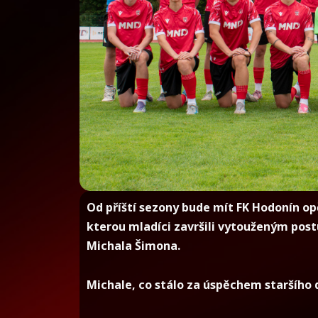
Od příští sezony bude mít FK Hodonín op
kterou mladíci završili vytouženým post
Michala Šimona.
Michale, co stálo za úspěchem staršího 