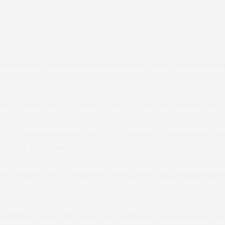
n pokračuje. Po posledním soutěžním utkání na domácím 
em a Blanskem se fanoušci zapojili do
charitativní aukc
h 10 je možné zakoupit až do 22. prosince v klubovém
fan
 od 9 do 17 hodin.
ořit dobrou věc. Každý hráč A mužstva svůj podepsaný d
 od narození čelí vážným zdravotním problémům. Jeho př
jednoho dresu 250 korun, ve fanshopu jsou aukční dresy