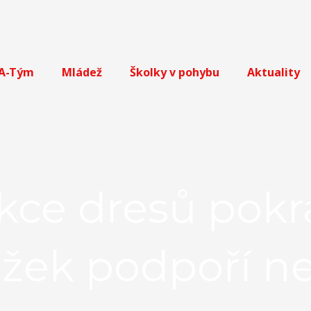
A-Tým
Mládež
Školky v pohybu
Aktuality
ukce dresů pokr
ěžek podpoří 