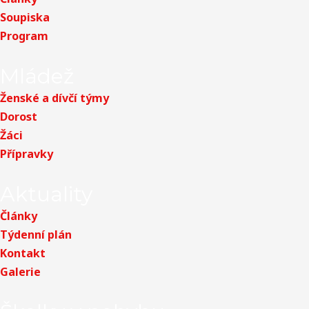
k
g
o
Soupiska
r
o
Program
a
k
m
-
f
Mládež
Ženské a dívčí týmy
Dorost
Žáci
Přípravky
Aktuality
Články
Týdenní plán
Kontakt
Galerie