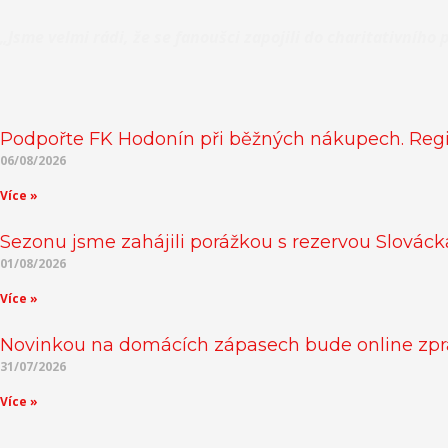
„Jsme velmi rádi, že se fanoušci zapojili do charitativníh
Podpořte FK Hodonín při běžných nákupech. Regi
06/08/2026
Více »
Sezonu jsme zahájili porážkou s rezervou Slováck
01/08/2026
Více »
Novinkou na domácích zápasech bude online z
31/07/2026
Více »