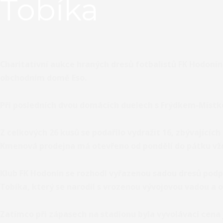
Tobíka
Charitativní aukce hraných dresů fotbalistů FK Hodoní
obchodním domě Eso.
Při posledních dvou domácích duelech s Frýdkem-Místk
Z celkových 26 kusů se podařilo vydražit 16, zbývajícíc
Kmenová prodejna má otevřeno od pondělí do pátku vždy
Klub FK Hodonín se rozhodl vyřazenou sadou dresů podp
Tobíka
, který se narodil s vrozenou vývojovou vadou a
Zatímco při zápasech na stadionu byla vyvolávací cena 