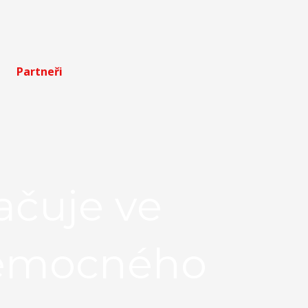
Partneři
ačuje ve
nemocného