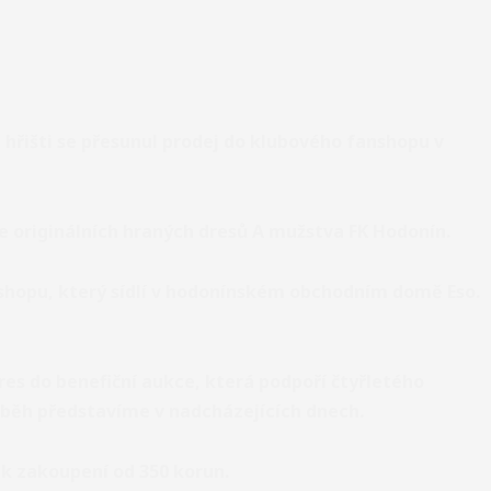
hřišti se přesunul prodej do klubového fanshopu v
e originálních hraných dresů
A mužstva FK Hodonín.
shopu
, který sídlí v hodonínském obchodním domě Eso.
res do benefiční aukce, která podpoří
čtyřletého
íběh představíme v nadcházejících dnech.
 k zakoupení od 350 korun.