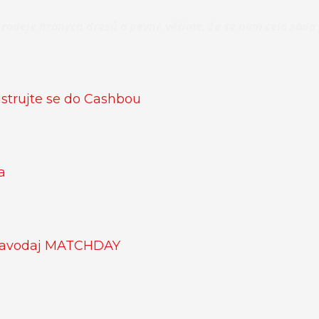
o prodeje hraných dresů a pevně věříme, že se nám celá sada
strujte se do Cashbou
a
pravodaj MATCHDAY