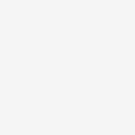
 podaří vyprodat,”
řekl marketingový šéf Martin Petráš.