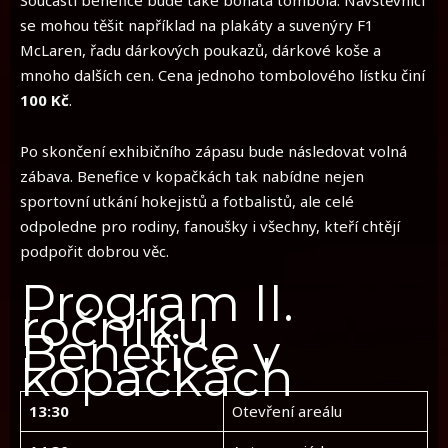
Součástí benefice bude také bohatá tombola. Návštěvníci
se mohou těšit například na plakáty a suvenýry F1
McLaren, řadu dárkových poukazů, dárkové koše a
mnoho dalších cen. Cena jednoho tombolového lístku činí
100 Kč
.
Po skončení exhibičního zápasu bude následovat volná
zábava. Benefice v kopačkách tak nabídne nejen
sportovní utkání hokejistů a fotbalistů, ale celé
odpoledne pro rodiny, fanoušky i všechny, kteří chtějí
podpořit dobrou věc.
Program II.
ročníku
Benefice v
kopačkách
13:30
Otevření areálu