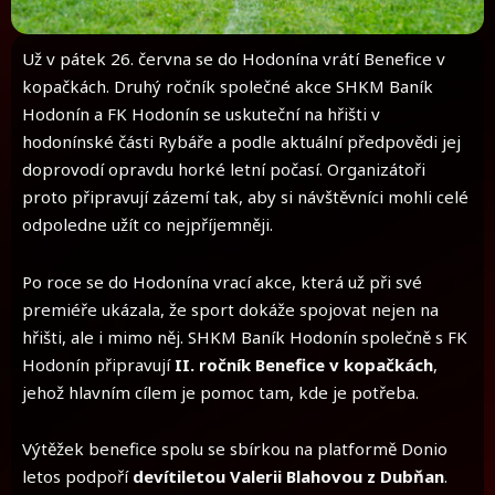
Už v pátek 26. června se do Hodonína vrátí Benefice v
kopačkách. Druhý ročník společné akce SHKM Baník
Hodonín a FK Hodonín se uskuteční na hřišti v
hodonínské části Rybáře a podle aktuální předpovědi jej
doprovodí opravdu horké letní počasí. Organizátoři
proto připravují zázemí tak, aby si návštěvníci mohli celé
odpoledne užít co nejpříjemněji.
Po roce se do Hodonína vrací akce, která už při své
premiéře ukázala, že sport dokáže spojovat nejen na
hřišti, ale i mimo něj. SHKM Baník Hodonín společně s FK
Hodonín připravují
II. ročník Benefice v kopačkách
,
jehož hlavním cílem je pomoc tam, kde je potřeba.
Výtěžek benefice spolu se sbírkou na platformě Donio
letos podpoří
devítiletou Valerii Blahovou z Dubňan
.