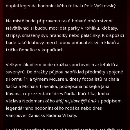
doplní legenda hodonínského fotbalu Petr Vyškovský.
Na místě bude připraveno také bohaté občerstvení.
Návštěvníci si budou moci dát párky v rohlíku, klobásy,
stripsy, smažený sýr, hranolky nebo palačinky. K dispozici
bude také klubový merch obou pořadatelských klubů a
trička Benefice v kopačkách.
Velkým lákadlem bude dražba sportovních artefaktů a
suvenýrů. Do dražby půjdou například předměty spojené
s Formulí 1 a týmem McLaren, dresy fotbalistů Michala
Sáčka a Michala Trávníka, podepsaná hokejka Jana
Kavana, reprezentační dres Radka Kučeříka, kniha
Václava Nedomanského
Můj nejslavnější únik
s podpisem
legendárního hodonínského rodáka nebo dres
Vancouver Canucks Radima Vrbaty.