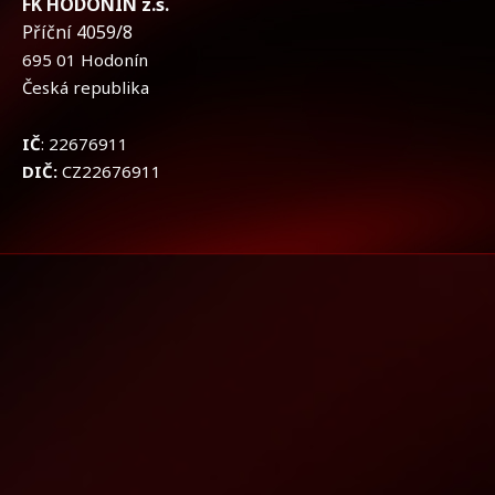
FK HODONÍN z.s.
Příční 4059/8
695 01 Hodonín
Česká republika
IČ
: 22676911
DIČ:
CZ22676911