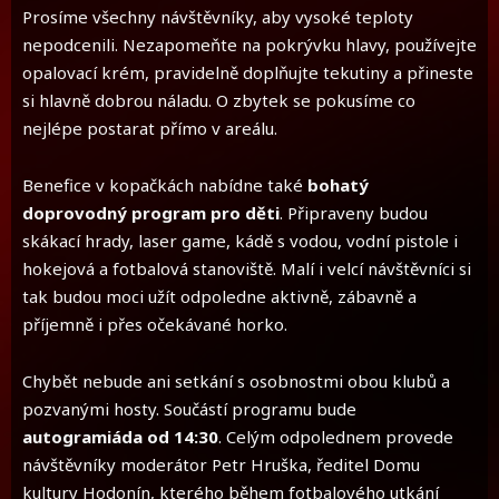
Prosíme všechny návštěvníky, aby vysoké teploty
nepodcenili. Nezapomeňte na pokrývku hlavy, používejte
opalovací krém, pravidelně doplňujte tekutiny a přineste
si hlavně dobrou náladu. O zbytek se pokusíme co
nejlépe postarat přímo v areálu.
Benefice v kopačkách nabídne také
bohatý
doprovodný program pro děti
. Připraveny budou
skákací hrady, laser game, kádě s vodou, vodní pistole i
hokejová a fotbalová stanoviště. Malí i velcí návštěvníci si
tak budou moci užít odpoledne aktivně, zábavně a
příjemně i přes očekávané horko.
Chybět nebude ani setkání s osobnostmi obou klubů a
pozvanými hosty. Součástí programu bude
autogramiáda od 14:30
. Celým odpolednem provede
návštěvníky moderátor Petr Hruška, ředitel Domu
kultury Hodonín, kterého během fotbalového utkání