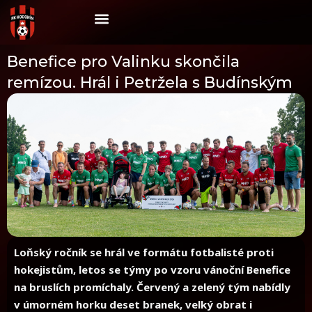
Skip
to
content
Benefice pro Valinku skončila
remízou. Hrál i Petržela s Budínským
Loňský ročník se hrál ve formátu fotbalisté proti
hokejistům, letos se týmy po vzoru vánoční Benefice
na bruslích promíchaly. Červený a zelený tým nabídly
v úmorném horku deset branek, velký obrat i