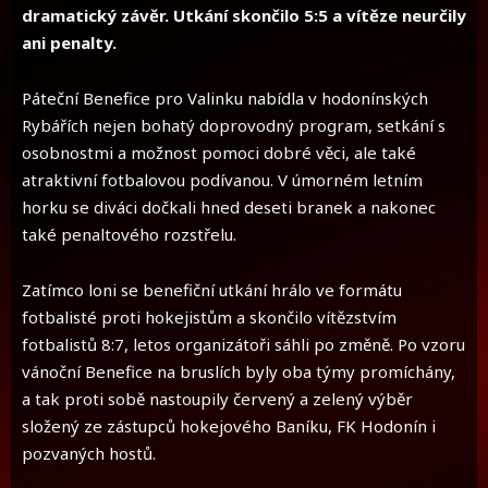
dramatický závěr. Utkání skončilo 5:5 a vítěze neurčily
ani penalty.
Páteční Benefice pro Valinku nabídla v hodonínských
Rybářích nejen bohatý doprovodný program, setkání s
osobnostmi a možnost pomoci dobré věci, ale také
atraktivní fotbalovou podívanou. V úmorném letním
horku se diváci dočkali hned deseti branek a nakonec
také penaltového rozstřelu.
Zatímco loni se benefiční utkání hrálo ve formátu
fotbalisté proti hokejistům a skončilo vítězstvím
fotbalistů 8:7, letos organizátoři sáhli po změně. Po vzoru
vánoční Benefice na bruslích byly oba týmy promíchány,
a tak proti sobě nastoupily červený a zelený výběr
složený ze zástupců hokejového Baníku, FK Hodonín i
pozvaných hostů.