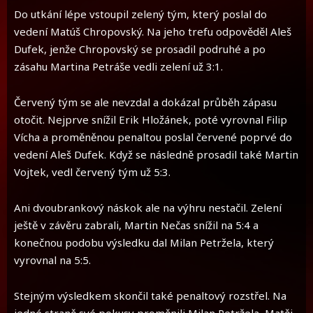
Do utkání lépe vstoupil zelený tým, který poslal do
vedení Matúš Chropovský. Na jeho trefu odpověděl Aleš
Dufek, jenže Chropovský se prosadil podruhé a po
zásahu Martina Petráše vedli zelení už 3:1.
Červený tým se ale nevzdal a dokázal průběh zápasu
otočit. Nejprve snížil Erik Hložánek, poté vyrovnal Filip
Vícha a proměněnou penaltou poslal červené poprvé do
vedení Aleš Dufek. Když se následně prosadil také Martin
Vojtek, vedl červený tým už 5:3.
Ani dvoubrankový náskok ale na výhru nestačil. Zelení
ještě v závěru zabrali, Martin Nečas snížil na 5:4 a
konečnou podobu výsledku dal Milan Petržela, který
vyrovnal na 5:5.
Stejným výsledkem skončil také penaltový rozstřel. Na