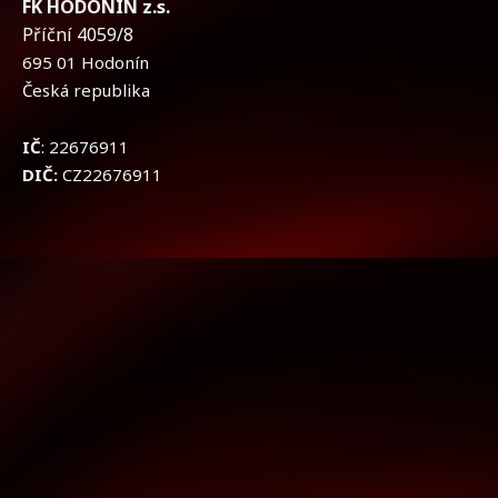
FK HODONÍN z.s.
Příční 4059/8
695 01 Hodonín
Česká republika
IČ
: 22676911
DIČ:
CZ22676911